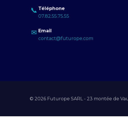
Téléphone
📞
07.82.55.75.55
Email
✉
contact@futurope.com
© 2026 Futurope SARL - 23 montée de Vau